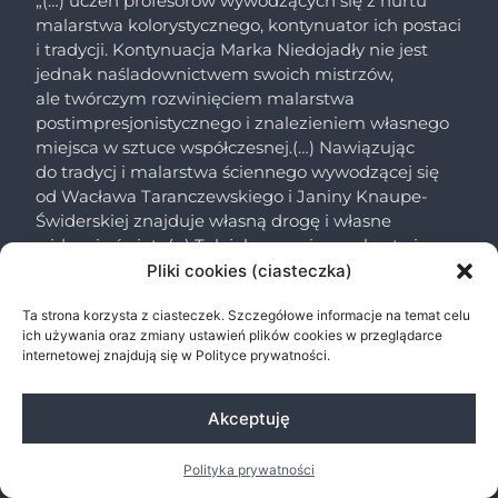
„(…) uczeń profesorów wywodzących się z nurtu
malarstwa kolorystycznego, kontynuator ich postaci
i tradycji. Kontynuacja Marka Niedojadły nie jest
jednak naśladownictwem swoich mistrzów,
ale twórczym rozwinięciem malarstwa
postimpresjonistycznego i znalezieniem własnego
miejsca w sztuce współczesnej.(…) Nawiązując
do tradycj i malarstwa ściennego wywodzącej się
od Wacława Taranczewskiego i Janiny Knaupe-
Świderskiej znajduje własną drogę i własne
widzenie świata(…) Tak jak w swoim malarstwie
sztalu gowym, tak i również na ścianie kompozycje
Pliki cookies (ciasteczka)
są bardzo kolorowe, posiadają syntetyczną formę
Ta strona korzysta z ciasteczek. Szczegółowe informacje na temat celu
doskonale powiązaną z architekturą wnętrza.”
ich używania oraz zmiany ustawień plików cookies w przeglądarce
internetowej znajdują się w Polityce prywatności.
Copyright © 2026 Marek Niedojadło-Cichoński
Akceptuję
Realizacja: studio pani B.
Polityka prywatności